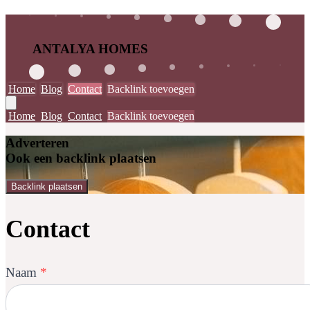
ANTALYA HOMES
Home
Blog
Contact
Backlink toevoegen
Home
Blog
Contact
Backlink toevoegen
Adverteren
Ook een backlink plaatsen
Backlink plaatsen
Contact
Naam
*